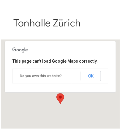
Tonhalle Zürich
This page can't load Google Maps correctly.
Ton­halle Zürich
OK
Do you own this website?
Clar­i­den­str. 7 — Zürich
Ver­anstal­tun­gen