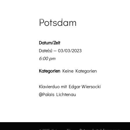
Potsdam
Datum/Zeit
Date(s) — 03/03/2023
6:00 pm
Kat­e­gorien
Keine Kategorien
Klavier­duo mit Edgar Wiersocki
@Palais Licht­e­nau