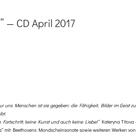
” — CD April 2017
NEWS
KONZERTE
V
ur uns Men­schen ist sie gegeben: die Fähigkeit, Bilder im Geist zu
ibt.
h Fortschritt, keine Kun­st und auch keine Liebe!“
Katery­na Titova 
­sia“ mit Beethovens Mond­schein­sonate sowie weit­eren Werken von