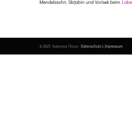
Mendelssohn, Skr­jabin und Vorísek beim
Labe
© 2025 Kateryna Titova -
Datenschutz
&
Impressum