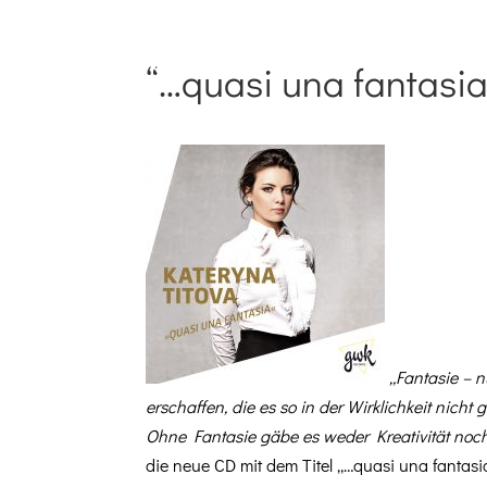
“…quasi una fantasia
„Fan­tasie – n
erschaf­fen, die es so in der Wirk­lichkeit nicht g
Ohne Fan­tasie gäbe es wed­er Kreativ­ität noc
die neue CD mit dem Titel „…qua­si una fan­ta