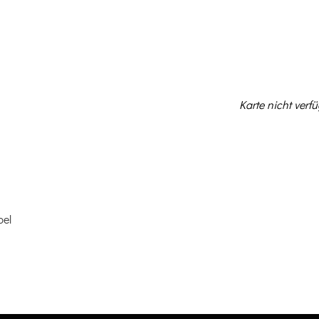
NEWS
KONZERTE
V
Karte nicht verf
bel