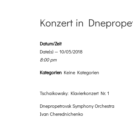
Konzert in Dneprope
Datum/Zeit
Date(s) — 10/05/2018
8:00 pm
Kat­e­gorien
Keine Kategorien
Tschaikowsky: Klavierkonz­ert Nr. 1
Dne­propetro­vsk Sym­pho­ny Orchestra
Ivan Cherednichenko