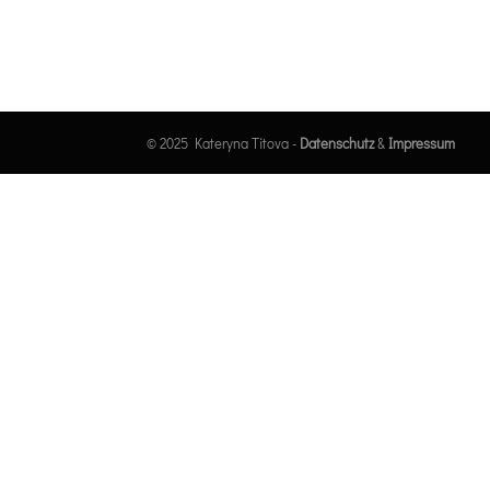
© 2025 Kateryna Titova -
Datenschutz
&
Impressum