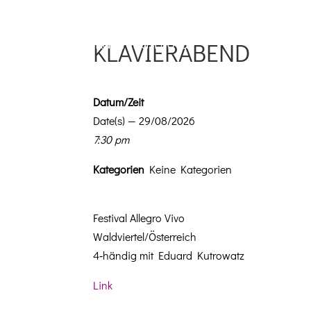
KLAVIERABEND
Datum/Zeit
Date(s) — 29/08/2026
7:30 pm
Kat­e­gorien
Keine Kategorien
Fes­ti­val Alle­gro Vivo
Waldviertel/Österreich
4‑händig mit Eduard Kutrowatz
Link