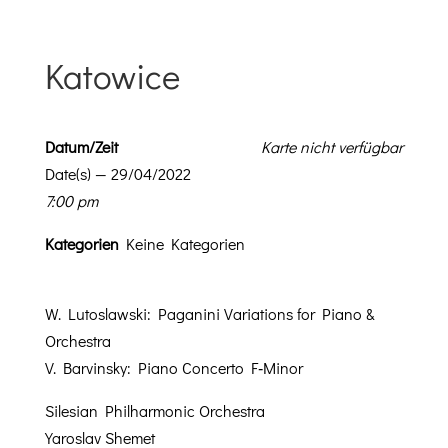
Katowice
Datum/Zeit
Karte nicht verfügbar
Date(s) — 29/04/2022
7:00 pm
Kat­e­gorien
Keine Kategorien
W. Lutoslaws­ki: Pagani­ni Vari­a­tions for Piano &
Orchestra
V. Barvin­sky: Piano Con­cer­to F‑Minor
Sile­sian Phil­har­mon­ic Orchestra
Yaroslav Shemet