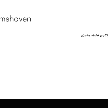
elmshaven
NEWS
KONZERTE
V
Karte nicht verf