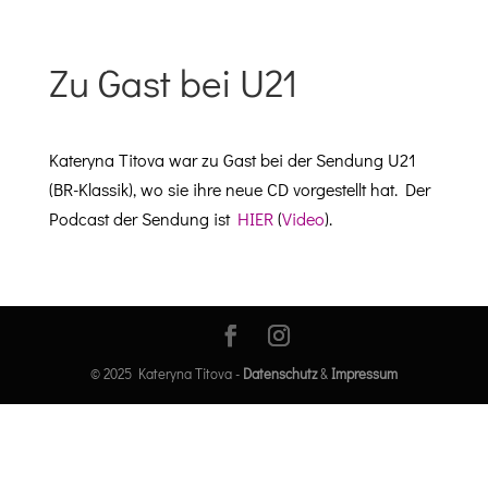
Zu Gast bei U21
Katery­na Tito­va war zu Gast bei der Sendung U21
(BR-Klas­sik), wo sie ihre neue CD vorgestellt hat. Der
Pod­cast der Sendung ist
HIER
(
Video
).
© 2025 Kateryna Titova -
Datenschutz
&
Impressum