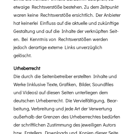
etwaige Rechtsver­stöße beste­hen. Zu dem Zeit­punkt
waren keine Rechtsver­stöße ersichtlich. Der Anbi­eter
hat kein­er­lei Ein­fluss auf die aktuelle und zukün­ftige
Gestal­tung und auf die Inhalte der verknüpften Seit­
en. Bei Ken­nt­nis von Rechtsver­stößen wer­den
jedoch der­ar­tige externe Links unverzüglich
gelöscht.
Urhe­ber­recht
Die durch die Seit­en­be­treiber erstell­ten Inhalte und
Werke (inklu­sive Texte, Grafiken, Bilder, Sound­files
und Videos) auf diesen Seit­en unter­liegen dem
deutschen Urhe­ber­recht. Die Vervielfäl­ti­gung, Bear­
beitung, Ver­bre­itung und jede Art der Ver­w­er­tung
außer­halb der Gren­zen des Urhe­ber­recht­es bedür­fen
der schriftlichen Zus­tim­mung des jew­eili­gen Autors
bzw. Erstellers. Down­loads und Kopi­en dieser Seite