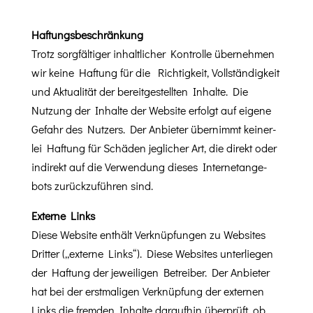
Haf­tungs­beschränkung
Trotz sorgfältiger inhaltlich­er Kon­trolle übernehmen
wir keine Haf­tung für die Richtigkeit, Voll­ständigkeit
und Aktu­al­ität der bere­it­gestell­ten Inhalte. Die
Nutzung der Inhalte der Web­site erfol­gt auf eigene
Gefahr des Nutzers. Der Anbi­eter übern­immt kein­er­
lei Haf­tung für Schä­den jeglich­er Art, die direkt oder
indi­rekt auf die Ver­wen­dung dieses Inter­ne­tange­
bots zurück­zuführen sind.
Externe Links
Diese Web­site enthält Verknüp­fun­gen zu Web­sites
Drit­ter („externe Links“). Diese Web­sites unter­liegen
der Haf­tung der jew­eili­gen Betreiber. Der Anbi­eter
hat bei der erst­ma­li­gen Verknüp­fung der exter­nen
Links die frem­den Inhalte daraufhin über­prüft, ob