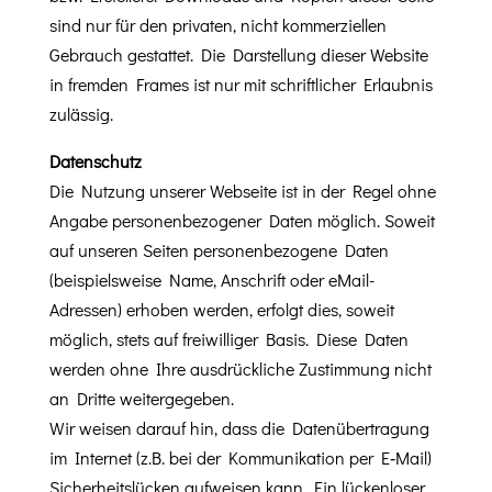
sind nur für den pri­vat­en, nicht kom­merziellen
Gebrauch ges­tat­tet. Die Darstel­lung dieser Web­site
in frem­den Frames ist nur mit schriftlich­er Erlaub­nis
zulässig.
Daten­schutz
Die Nutzung unser­er Web­seite ist in der Regel ohne
Angabe per­so­n­en­be­zo­gen­er Dat­en möglich. Soweit
auf unseren Seit­en per­so­n­en­be­zo­gene Dat­en
(beispiel­sweise Name, Anschrift oder eMail-
Adressen) erhoben wer­den, erfol­gt dies, soweit
möglich, stets auf frei­williger Basis. Diese Dat­en
wer­den ohne Ihre aus­drück­liche Zus­tim­mung nicht
an Dritte weitergegeben.
Wir weisen darauf hin, dass die Datenüber­tra­gung
im Inter­net (z.B. bei der Kom­mu­nika­tion per E‑Mail)
Sicher­heit­slück­en aufweisen kann. Ein lück­en­los­er