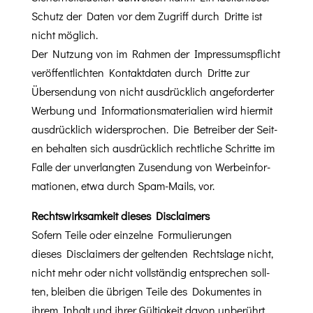
Schutz der Dat­en vor dem Zugriff durch Dritte ist
nicht möglich.
Der Nutzung von im Rah­men der Impres­sum­spflicht
veröf­fentlicht­en Kon­tak­t­dat­en durch Dritte zur
Übersendung von nicht aus­drück­lich ange­fordert­er
Wer­bung und Infor­ma­tion­s­ma­te­ri­alien wird hier­mit
aus­drück­lich wider­sprochen. Die Betreiber der Seit­
en behal­ten sich aus­drück­lich rechtliche Schritte im
Falle der unver­langten Zusendung von Wer­be­in­for­
ma­tio­nen, etwa durch Spam-Mails, vor.
Rechtswirk­samkeit dieses Disclaimers
Sofern Teile oder einzelne For­mulierun­gen
dieses Dis­claimers der gel­tenden Recht­slage nicht,
nicht mehr oder nicht voll­ständig entsprechen soll­
ten, bleiben die übri­gen Teile des Doku­mentes in
ihrem Inhalt und ihrer Gültigkeit davon unberührt.